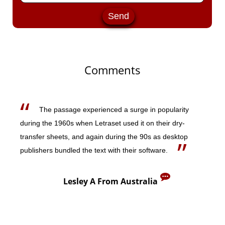
Comments
The passage experienced a surge in popularity
The passage experienced a surge in popularity
during the 1960s when Letraset used it on their dry-
during the 1960s when Letraset used it on their dry-
transfer sheets, and again during the 90s as desktop
transfer sheets, and again during the 90s as desktop
publishers bundled the text with their software.
publishers bundled the text with their software.
Lesley A From Australia
Navid From England