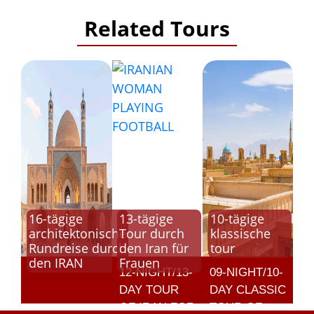
Related Tours
16-tägige
13-tägige
10-tägige
Nomad
architektonische
Tour durch
klassische
Rundreise durch
den Iran für
tour
den IRAN
Frauen
12-NIGHT/13-
09-NIGHT/10-
7-
DAY TOUR
DAY CLASSIC
NIGHT
OF IRAN FOR
TOUR OF
NOMA